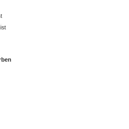
t
ist
rben