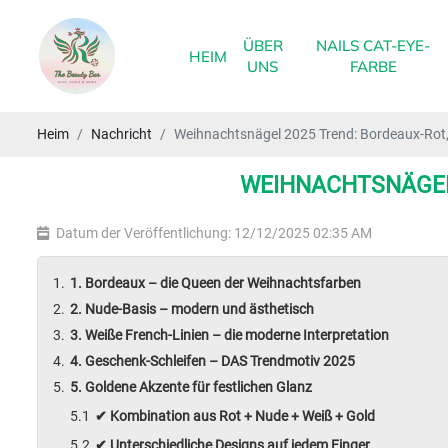
ÜBER
NAILS CAT-EYE-
HEIM
UNS
FARBE
Heim
Nachricht
Weihnachtsnägel 2025 Trend: Bordeaux-Rot,
WEIHNACHTSNÄGEL 
Datum der Veröffentlichung: 12/12/2025 02:35 AM
1. Bordeaux – die Queen der Weihnachtsfarben
2. Nude-Basis – modern und ästhetisch
3. Weiße French-Linien – die moderne Interpretation
4. Geschenk-Schleifen – DAS Trendmotiv 2025
5. Goldene Akzente für festlichen Glanz
✔ Kombination aus Rot + Nude + Weiß + Gold
✔ Unterschiedliche Designs auf jedem Finger