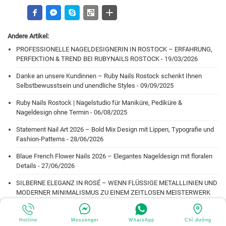
Andere Artikel:
PROFESSIONELLE NAGELDESIGNERIN IN ROSTOCK – ERFAHRUNG,
PERFEKTION & TREND BEI RUBYNAILS ROSTOCK - 19/03/2026
Danke an unsere Kundinnen – Ruby Nails Rostock schenkt Ihnen
Selbstbewusstsein und unendliche Styles - 09/09/2025
Ruby Nails Rostock | Nagelstudio für Maniküre, Pediküre &
Nageldesign ohne Termin - 06/08/2025
Statement Nail Art 2026 – Bold Mix Design mit Lippen, Typografie und
Fashion-Patterns - 28/06/2026
Blaue French Flower Nails 2026 – Elegantes Nageldesign mit floralen
Details - 27/06/2026
SILBERNE ELEGANZ IN ROSÉ – WENN FLÜSSIGE METALLLINIEN UND
MODERNER MINIMALISMUS ZU EINEM ZEITLOSEN MEISTERWERK
DER NAIL-ART WERDEN - 26/06/2026
ROSA SONNENBLÜTEN UND GOLDENE ELEGANZ – DAS ULTIMATIVE
Hotline
Messenger
WhatsApp
Chỉ đường