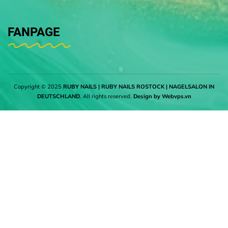
FANPAGE
Copyright © 2025
RUBY NAILS | RUBY NAILS ROSTOCK | NAGELSALON IN
DEUTSCHLAND
. All rights reserved.
Design by
Webvps.vn