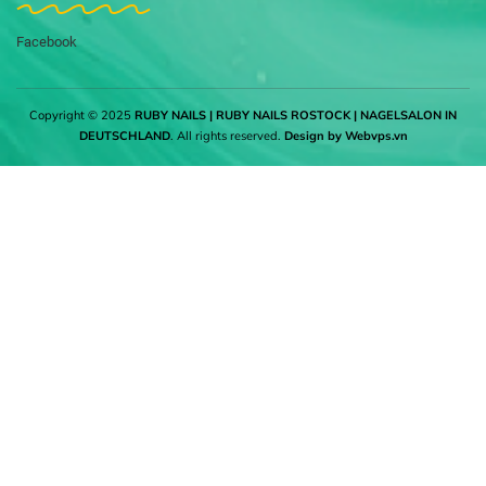
Facebook
Copyright © 2025
RUBY NAILS | RUBY NAILS ROSTOCK | NAGELSALON IN
DEUTSCHLAND
. All rights reserved.
Design by
Webvps.vn