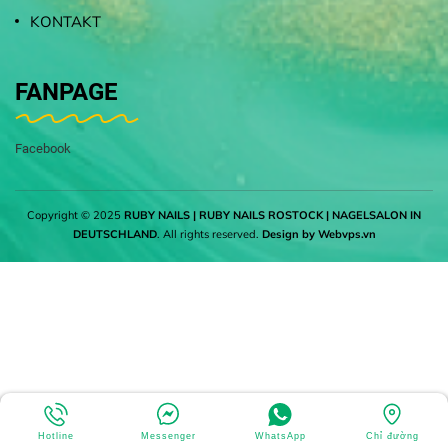
KONTAKT
FANPAGE
Facebook
Copyright © 2025
RUBY NAILS | RUBY NAILS ROSTOCK | NAGELSALON IN
DEUTSCHLAND
. All rights reserved.
Design by
Webvps.vn
Hotline
Messenger
WhatsApp
Chỉ đường