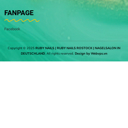
FANPAGE
Facebook
Copyright © 2025
RUBY NAILS | RUBY NAILS ROSTOCK | NAGELSALON IN
DEUTSCHLAND
. All rights reserved.
Design by
Webvps.vn