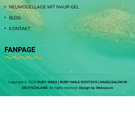
NEUMODELLAGE MIT NAUR GEL
BLOG
KONTAKT
FANPAGE
Copyright © 2025
RUBY NAILS | RUBY NAILS ROSTOCK | NAGELSALON IN
DEUTSCHLAND
. All rights reserved.
Design by
Webvps.vn