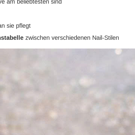
 am beliebtesten sind
n sie pflegt
hstabelle
zwischen verschiedenen Nail-Stilen