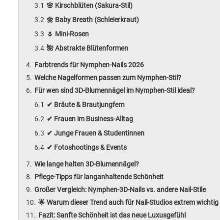
🌸 Kirschblüten (Sakura-Stil)
🌼 Baby Breath (Schleierkraut)
🌷 Mini-Rosen
🌺 Abstrakte Blütenformen
Farbtrends für Nymphen-Nails 2026
Welche Nagelformen passen zum Nymphen-Stil?
Für wen sind 3D-Blumennägel im Nymphen-Stil ideal?
✔ Bräute & Brautjungfern
✔ Frauen im Business-Alltag
✔ Junge Frauen & Studentinnen
✔ Fotoshootings & Events
Wie lange halten 3D-Blumennägel?
Pflege-Tipps für langanhaltende Schönheit
Großer Vergleich: Nymphen-3D-Nails vs. andere Nail-Stile
🌟 Warum dieser Trend auch für Nail-Studios extrem wichtig 
Fazit: Sanfte Schönheit ist das neue Luxusgefühl