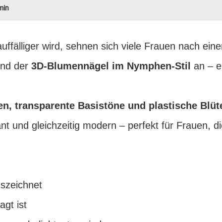
min
 auffälliger wird, sehnen sich viele Frauen nach ei
end der
3D-Blumennägel im Nymphen-Stil
an – e
en, transparente Basistöne und plastische Blü
t und gleichzeitig modern – perfekt für Frauen, die 
szeichnet
gt ist