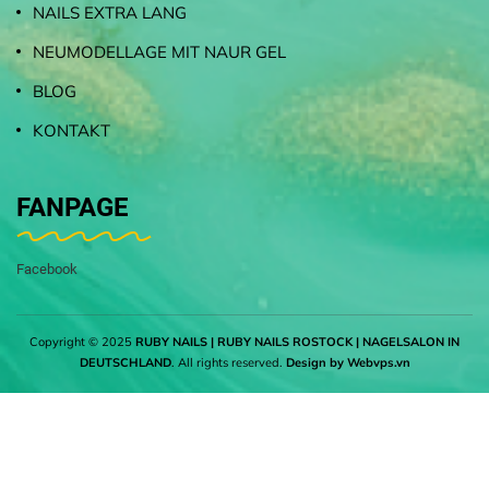
NAILS EXTRA LANG
NEUMODELLAGE MIT NAUR GEL
BLOG
KONTAKT
FANPAGE
Facebook
Copyright © 2025
RUBY NAILS | RUBY NAILS ROSTOCK | NAGELSALON IN
DEUTSCHLAND
. All rights reserved.
Design by
Webvps.vn