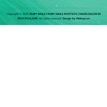
Copyright © 2025
RUBY NAILS | RUBY NAILS ROSTOCK | NAGELSALON IN
DEUTSCHLAND
. All rights reserved.
Design by
Webvps.vn